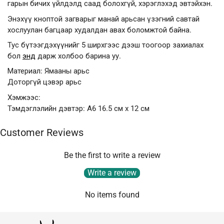
гарын бичих үйлдэлд саад болохгүй, хэрэглэхэд эвтэйхэн.
Энэхүү кноптой загварыг манай арьсан үзэгний савтай
хослуулан багцаар худалдан авах боломжтой байна.
Тус бүтээгдэхүүнийг 5 ширхгээс дээш тоогоор захиалах
бол
энд
дарж холбоо барина уу.
Материал: Ямааны арьс
Доторгүй цэвэр арьс
Хэмжээс:
Тэмдэглэлийн дэвтэр: А6 16.5 см x 12 см
Customer Reviews
Be the first to write a review
Write a review
No items found