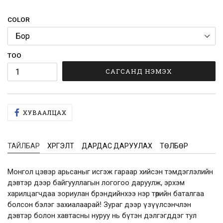
COLOR
ТОО
САГСАНД НЭМЭХ
FACEBOOK
ХУВААЛЦАХ
ХУВААЛЦАХ
ТАЙЛБАР
ХҮРГЭЛТ
ДАРДАС ДАРУУЛАХ
ТӨЛБӨР
Монгол цэвэр арьсаныг исгэж гараар хийсэн тэмдэглэлийн
дэвтэр дээр байгууллагын логогоо даруулж, эрхэм
харилцагчдаа зориулан брэндийнхээ нэр төрийн баталгаа
болсон бэлэг захиалаарай! Зураг дээр үзүүлсэнчлэн
дэвтэр болон хавтасны нуруу нь бүтэн дэлгэгддэг тул